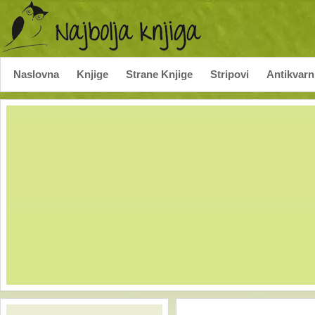
Naslovna
Knjige
Strane Knjige
Stripovi
Antikvarn