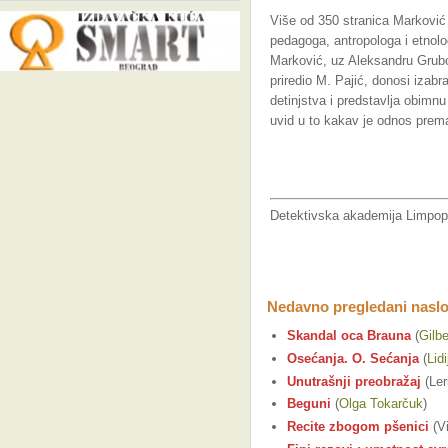
Više od 350 stranica Marković i
pedagoga, antropologa i etnolog
Marković, uz Aleksandru Grubor 
priredio M. Pajić, donosi izabr
detinjstva i
p
redstavlja obimnu 
uvid u to kakav je odnos prem
Detektivska akademija Limpop
Nedavno pregledani naslo
Skandal oca Brauna
(
Gilbe
Osećanja. O. Sećanja
(
Lid
Unutrašnji preobražaj
(Ler
Beguni
(
Olga Tokarčuk
)
Recite zbogom pšenici
(Vi