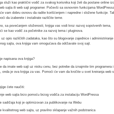
ga služi kao praktični vodič za svakog korisnika koji želi da postane online iz
web sajta ili web sajt programer. Počevši sa osnovnim funkcijama WordPress
aće vam dobru osnovu da radite korišćenjem i napredne i složene funkcije. T
i da izaberete i instalirate različite teme.
o, sa povećanjem složenosti, knjiga vas vodi kroz razvoj sopstvenih tema,
ći se kao vodič za početnike za razvoj tema i pluginova.
 uz opis različitih zadataka, kao što su blogovanje zajednice i administriranje
enog sajta, ova knjiga vam omogućava da održavate svoj sajt.
je napisana ova knjiga?
te da imate web sajt uz nisku cenu, bez potrebe da iznajmite tim programera i
a, onda je ova knjiga za vas. Pomoći će vam da kročite u svet kreiranja web s
jige ćete naučiti:
anje web sajta brzo pomoću brzog vodiča za instalaciju WordPressa
nje sadržaja koji je optimizovan za publikovanje na Webu
je kvalitetnog web sajta, uz pravilno sklapanje važnih podstranica