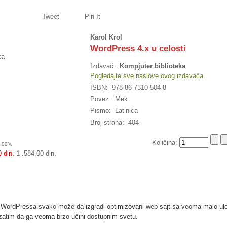
Tweet
Pin It
Karol Krol
WordPress 4.x u celosti
ka
Izdavač:
Kompjuter biblioteka
Pogledajte sve naslove ovog izdavača
ISBN: 978-86-7310-504-8
Povez: Mek
Pismo: Latinica
Broj strana: 404
Količina:
0.00%
 din.
1 .584,00 din.
ordPressa svako može da izgradi optimizovani web sajt sa veoma malo ul
 zatim da ga veoma brzo učini dostupnim svetu.