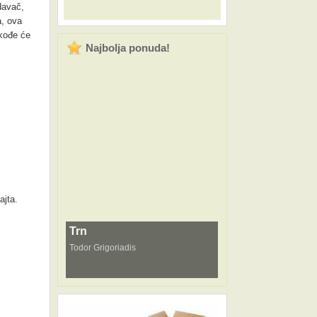
davač,
a, ova
akođe će
Najbolja ponuda!
ajta.
Trn
Todor Grigoriadis