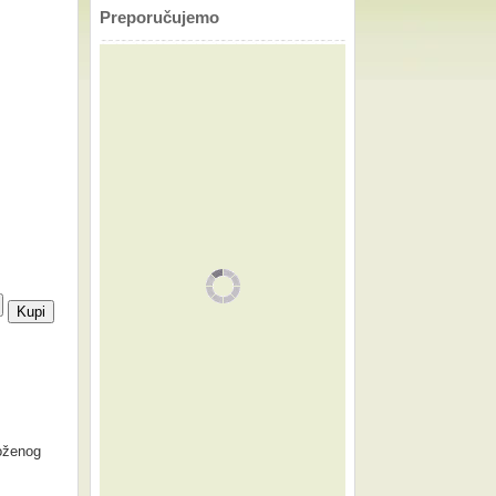
Preporučujemo
oženog