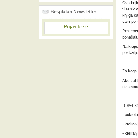
Ova knji
vlasnik 
Besplatan Newsletter
knjiga d
vam pomoć
Prijavite se
Postepen
ponašaju
Na kraju,
postavlj
Za koga 
Ako želi
dizajner
Iz ove kn
- pokret
- kreira
- kreiran