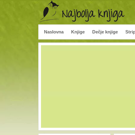
Naslovna
Knjige
Dečje knjige
Stri