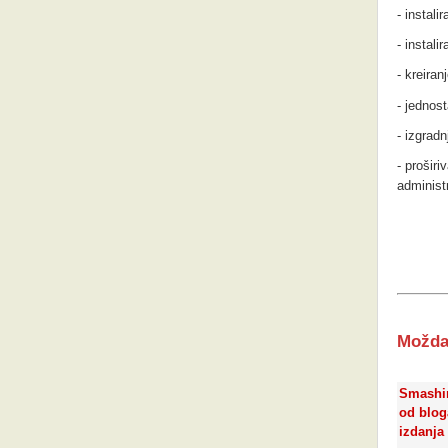
- instali
- instali
- kreira
- jednost
- izgrad
- proširi
administr
Možda 
Smashi
od blog
izdanja