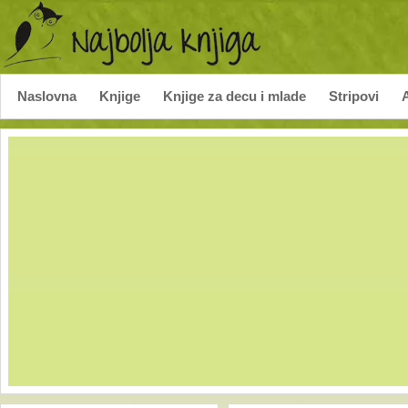
Naslovna
Knjige
Knjige za decu i mlade
Stripovi