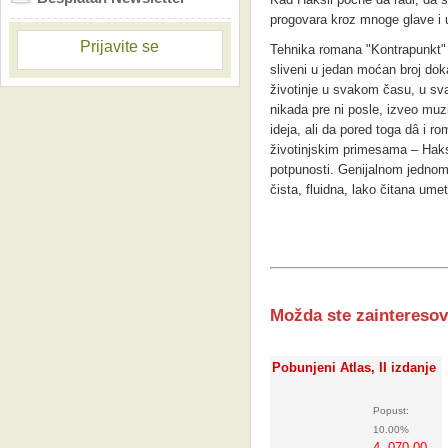
progovara kroz mnoge glave i us
Prijavite se
Tehnika romana "Kontrapunkt" je
sliveni u jedan moćan broj dok
životinje u svakom času, u sv
nikada pre ni posle, izveo muz
ideja, ali da pored toga dâ i ro
životinjskim primesama – Haksl
potpunosti. Genijalnom jednom t
čista, fluidna, lako čitana ume
Možda ste zainteresov
Pobunjeni Atlas, II izdanje
Popust:
10.00%
4 .070,00