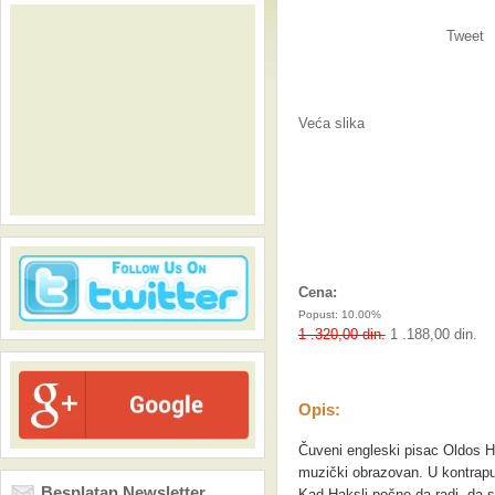
Tweet
Veća slika
Cena:
Popust: 10.00%
1 .320,00 din.
1 .188,00 din.
Opis:
Čuveni engleski pisac Oldos Ha
muzički obrazovan. U kontrapu
Besplatan Newsletter
Kad Haksli počne da radi, da s