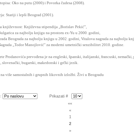
topisa: Oko na putu (2000) i Povorka čudesa (2008).
ja: Stariji i lepši Beograd (2001).
a književnost: Književna stipendija „Borislav Pekić”,
ulgarica za najbolju knjigu na prostoru ex-Yu u 2000. godini,
rada Beograda za najbolju knjigu u 2002. godini, Vitalova nagrada za najbolju kn
Nagrada „Todor Manojlović" za moderni umetnički senzibilitet 2010. godine.
te Prodanovića prevođena je na engleski, španski, italijanski, francuski, nemački, 
, slovenački, bugarski, makedonski i grčki jezik.
 na više samostalnih i grupnih likovnih izložbi. Živi u Beogradu
e:
Prikazati #
««
«
1
2
»