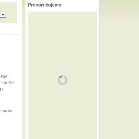
Preporučujemo
Pleši,
 biti Vaš
 i
ermelin,