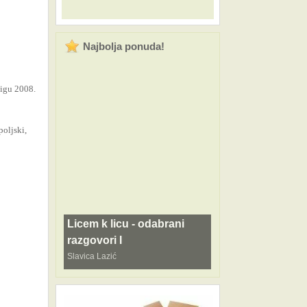
Najbolja ponuda!
jigu 2008.
poljski,
Licem k licu - odabrani
razgovori I
Slavica Lazić