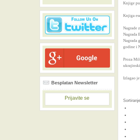
Knjige pu
Knjiga ese
Nagrade z
Nagrada B
Nagrada g
godine i 
Proza Mile
ukrajinski
Izlagao je
Besplatan Newsletter
Prijavite se
Sortiranj