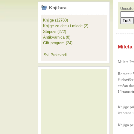
Knjižara
Unesite 
Knjige (12780)
Knjige za decu i mlade (2)
Stripovi (272)
Antikvarnica (8)
Gift program (24)
Mileta
Svi Proizvodi
Mileta Pr
R
omani: V
čudovište
srećan dan
Ultramari
Knjige pr
izabrane 
Knjiga pe