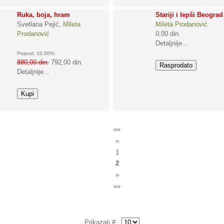
Ruka, boja, hram
Stariji i lepši Beograd
Svetlana Pejić,
Mileta
Mileta Prodanović
Prodanović
0,00 din.
Detaljnije...
Popust: 10.00%
880,00 din.
792,00 din.
Detaljnije...
««
«
1
2
»
»»
Prikazati #