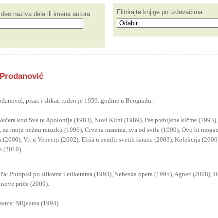
Filtrirajte knjige po izdavačima
deo naziva dela ili imena autora
 Prodanović
odanović, pisac i slikar, rođen je 1959. godine u Beogradu.
ečera kod Sve te Apolonije (1983), Novi Klini (1989), Pas prebijene kičme (1993), 
, na moju nežnu muziku (1996), Crvena marama, sva od svile (1999), Ovo bi mogao
 (2000), Vrt u Veneciji (2002), Eliša u zemlji svetih šarana (2003), Kolekcija (2006)
n (2010).
iča: Putopisi po slikama i etiketama (1993), Nebeska opera (1995), Agnec (2008), H
i nove priče (2009).
sama: Mijazma (1994).