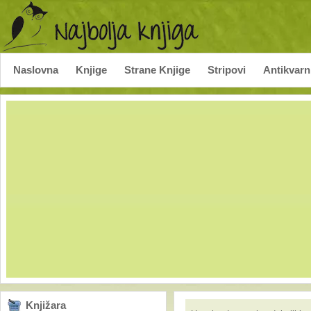
Naslovna
Knjige
Strane Knjige
Stripovi
Antikvarn
Knjižara