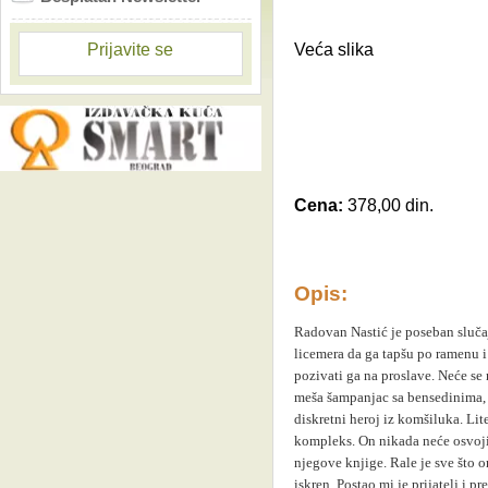
Veća slika
Prijavite se
Cena:
378,00 din.
Opis:
Radovan Nastić je poseban slučaj
licemera da ga tapšu po ramenu i 
pozivati ga na proslave. Neće s
meša šampanjac sa bensedinima, v
diskretni heroj iz komšiluka. Lit
kompleks. On nikada neće osvojit
njegove knjige. Rale je sve što 
iskren. Postao mi je prijatelj i p