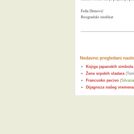
Feđa Dimović
Beogradski sindikat
Nedavno pregledani naslo
Knjiga japanskih simbola 
Žene srpskih vladara
(Tomi
Francusko pecivo
(
Silvan
Dijagnoza našeg vremena