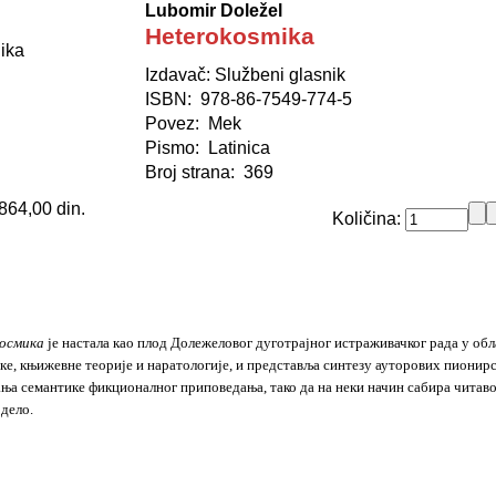
Lubomir Doležel
Heterokosmika
ika
Izdavač: Službeni glasnik
ISBN: 978-86-7549-774-5
Povez: Mek
Pismo: Latinica
Broj strana: 369
864,00 din.
Količina:
осмика
је настала као плод Долежеловог дуготрајног истраживачког рада у об
ке, књижевне теорије и наратологије, и представља синтезу ауторових пионир
ња семантике фикционалног приповедања, тако да на неки начин сабира читав
дело.