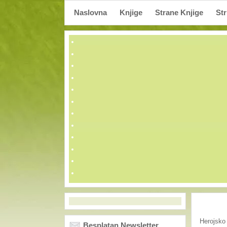
Naslovna
Knjige
Strane Knjige
Str
Herojsko
Besplatan Newsletter