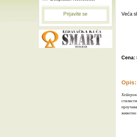
Veća sl
Prijavite se
Cena:
Opis:
Хетерок
стилисти
проучава
животно 