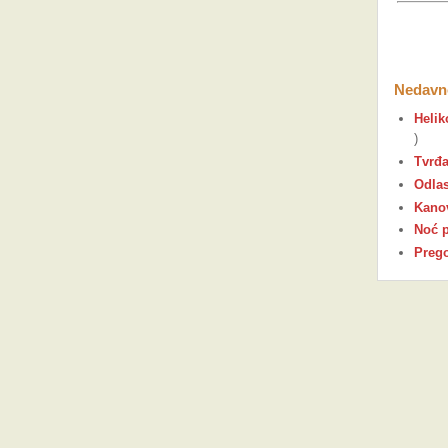
Nedavno
Helik
)
Tvrđ
Odlas
Kano
Noć p
Prego