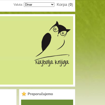
Korpa (
0
)
Valuta:
Prijava
Registracija
Preporučujemo