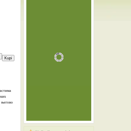
ластима
ских
о његово