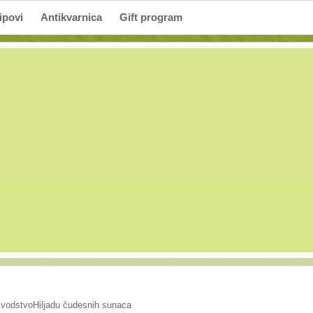
ipovi
Antikvarnica
Gift program
 vodstvoHiljadu čudesnih sunaca