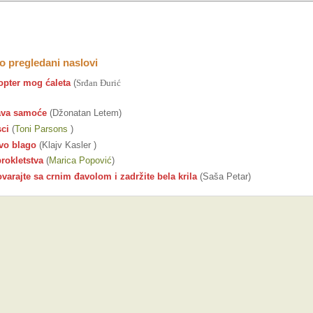
 pregledani naslovi
opter mog ćaleta
(
Srđan Đurić
ava samoće
(Džonatan Letem)
ci
(
Toni Parsons
)
vo blago
(Klajv Kasler )
rokletstva
(
Marica Popović
)
varajte sa crnim đavolom i zadržite bela krila
(Saša Petar)