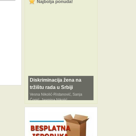
Najbolja ponuda!
Diskriminacija žena na
tržištu rada u Srbiji
Vesna Nikolić-Ristanović, Sanja
Ćopić, Jasmina Nikolić,
Bejan Šaćiri