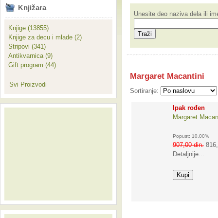
Knjižara
Unesite deo naziva dela ili i
Knjige (13855)
Knjige za decu i mlade (2)
Stripovi (341)
Antikvarnica (9)
Gift program (44)
Margaret Macantini
Svi Proizvodi
Sortiranje:
Ipak rođen
Margaret Macant
Popust: 10.00%
907,00 din.
816,
Detaljnije...