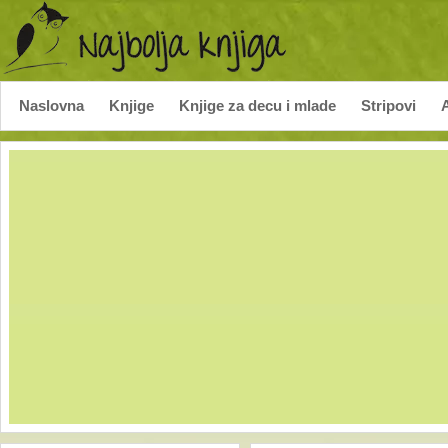
Naslovna
Knjige
Knjige za decu i mlade
Stripovi