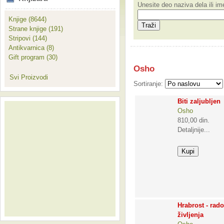
Unesite deo naziva dela ili i
Knjige (8644)
Strane knjige (191)
Stripovi (144)
Antikvarnica (8)
Gift program (30)
Osho
Svi Proizvodi
Sortiranje:
Biti zaljubljen
Osho
810,00 din.
Detaljnije...
Hrabrost - rad
življenja