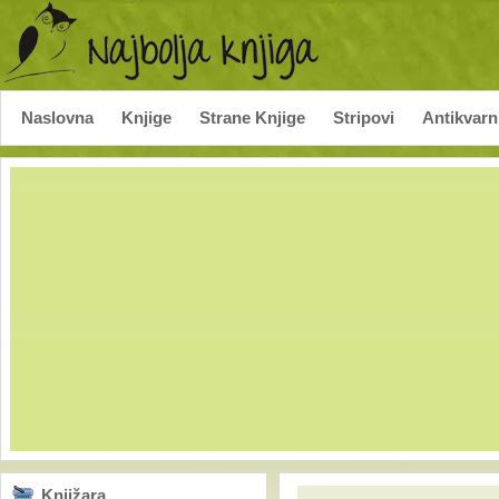
Naslovna
Knjige
Strane Knjige
Stripovi
Antikvarn
Knjižara